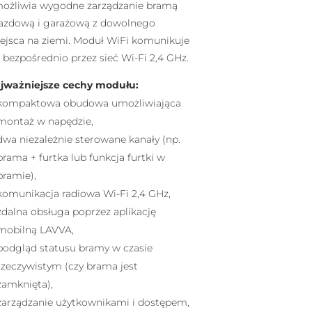
ożliwia wygodne zarządzanie bramą
azdową i garażową z dowolnego
ejsca na ziemi. Moduł WiFi komunikuje
ę bezpośrednio przez sieć Wi-Fi 2,4 GHz.
jważniejsze cechy modułu:
kompaktowa obudowa umożliwiająca
montaż w napędzie,
dwa niezależnie sterowane kanały (np.
brama + furtka lub funkcja furtki w
bramie),
komunikacja radiowa Wi-Fi 2,4 GHz,
zdalna obsługa poprzez aplikację
mobilną LAVVA,
podgląd statusu bramy w czasie
rzeczywistym (czy brama jest
zamknięta),
zarządzanie użytkownikami i dostępem,