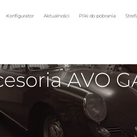
Konfigurator
Aktualności
Pliki do pobrania
Stref
cesoria AVO G