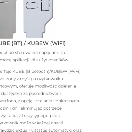
UBE (BT) / KUBEW (WiFi)
duł do sterowania napędami za
mocą aplikacji, dla użytkowników
terfejs KUBE (Bluetooth)/KUBEW (WiFi),
worzony z myślą o użytkowniku
ńcowym, oferuje możliwość dzielenia
ę dostępem za pośrednictwem
artfona, z opcją ustalania konkretnych
dzin i dni, eliminując potrzebę
rzystania z tradycyjnego pilota.
ytkownik może w każdej chwili
rawdzić aktualny status automatyki oraz