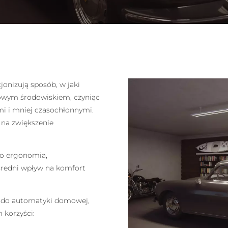
onizują sposób, w jaki
owym środowiskiem, czyniąc
mi i mniej czasochłonnymi.
 na zwiększenie
go ergonomia,
średni wpływ na komfort
w do automatyki domowej,
 korzyści: