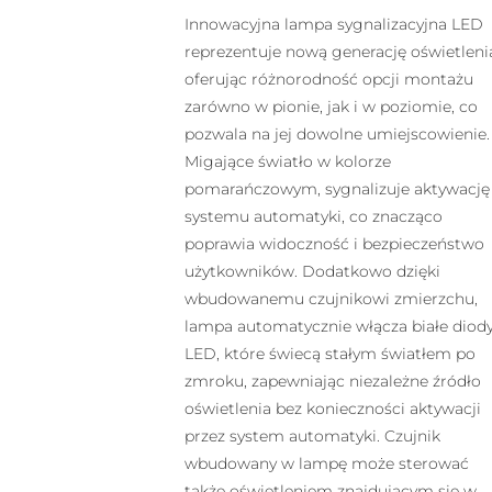
Innowacyjna lampa sygnalizacyjna LED
reprezentuje nową generację oświetleni
oferując różnorodność opcji montażu
zarówno w pionie, jak i w poziomie, co
pozwala na jej dowolne umiejscowienie.
Migające światło w kolorze
pomarańczowym, sygnalizuje aktywację
systemu automatyki, co znacząco
poprawia widoczność i bezpieczeństwo
użytkowników. Dodatkowo dzięki
wbudowanemu czujnikowi zmierzchu,
lampa automatycznie włącza białe diod
LED, które świecą stałym światłem po
zmroku, zapewniając niezależne źródło
oświetlenia bez konieczności aktywacji
przez system automatyki. Czujnik
wbudowany w lampę może sterować
także oświetleniem znajdującym się w