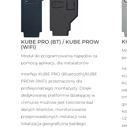
K
KUBE PRO (BT) / KUBE PROW
(WiFi)
Mo
Moduł do programowania napędów za
po
pomocą aplikacji, dla instalatorów
In
Interfejs KUBE PRO (Bluetooth)/KUBE
st
PROW (WiFi) przeznaczony dla
ko
profesjonalnego montażysty. Dzięki
si
dedykowanej platformie działającej w
sm
chmurze możliwe jest tworzenie baz
go
danych klientów, monitorowanie
ko
przeprowadzonych instalacji oraz
Uż
lokalizacja geograficzna każdego
sp