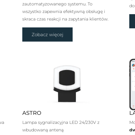
zautomatyzowanego systemu. To
do
wszystko zapewnia efektywną obsługę i
skraca czas reakcji na zapytania klientów.
Zobacz więcej
L
ASTRO
Mo
wa
Lampa sygnalizacyjna LED 24/230V z
dw
wbudowaną anteną