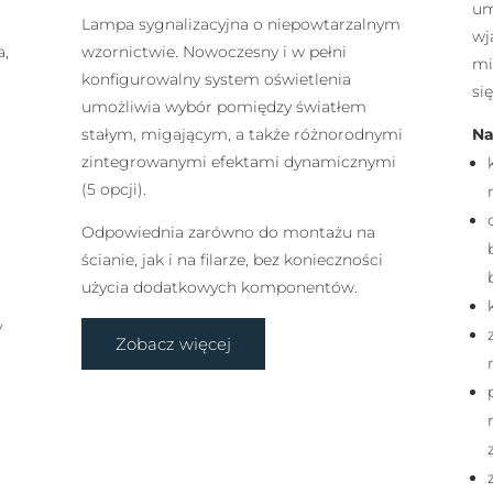
um
Lampa sygnalizacyjna o niepowtarzalnym
wj
a,
wzornictwie. Nowoczesny i w pełni
mi
konfigurowalny system oświetlenia
si
umożliwia wybór pomiędzy światłem
Na
stałym, migającym, a także różnorodnymi
zintegrowanymi efektami dynamicznymi
(5 opcji).
Odpowiednia zarówno do montażu na
ścianie, jak i na filarze, bez konieczności
użycia dodatkowych komponentów.
y
Zobacz więcej