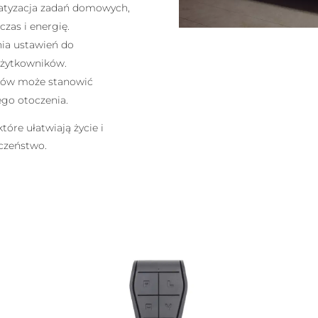
atyzacja zadań domowych,
czas i energię.
nia ustawień do
 użytkowników.
riów może stanowić
go otoczenia.
óre ułatwiają życie i
czeństwo.