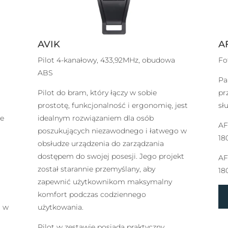
AVIK
A
Pilot 4-kanałowy, 433,92MHz, obudowa
Fo
ABS
Pa
Pilot do bram, który łączy w sobie
pr
prostotę, funkcjonalność i ergonomię, jest
sł
ie
idealnym rozwiązaniem dla osób
AF
poszukujących niezawodnego i łatwego w
18
obsłudze urządzenia do zarządzania
dostępem do swojej posesji. Jego projekt
AF
został starannie przemyślany, aby
18
zapewnić użytkownikom maksymalny
a
komfort podczas codziennego
i w
użytkowania.
Pilot w zestawie posiada praktyczny