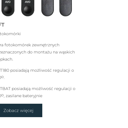
FT
tokomórki
ra fotokomórek zewnętrznych
zeznaczonych do montażu na wąskich
upkach.
T180 posiadają możliwość regulacji o
o
0
.
TBAT posiadają możliwość regulacji o
o
0
, zasilane bateryjnie
Zobacz więcej