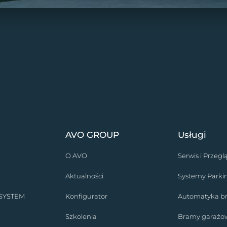
AVO GROUP
Usługi
O AVO
Serwis i Przegl
Aktualności
Systemy Park
 SYSTEM
Konfigurator
Automatyka 
Szkolenia
Bramy garażo