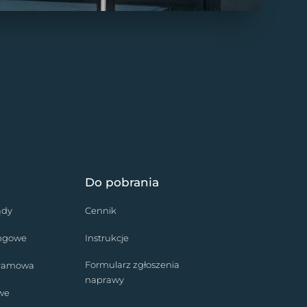
Do pobrania
ądy
Cennik
ingowe
Instrukcje
Formularz zgłoszenia
bramowa
naprawy
we