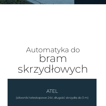
Automatyka do
bram
skrzydłowych
ATEL
(siłowniki teleskopowe 24V, długość skrzydła do 3 m)