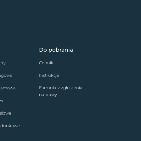
Do pobrania
ądy
Cennik
ingowe
Instrukcje
Formularz zgłoszenia
bramowa
naprawy
we
słowe
ładunkowe