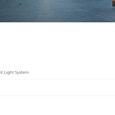
ht Light System
6