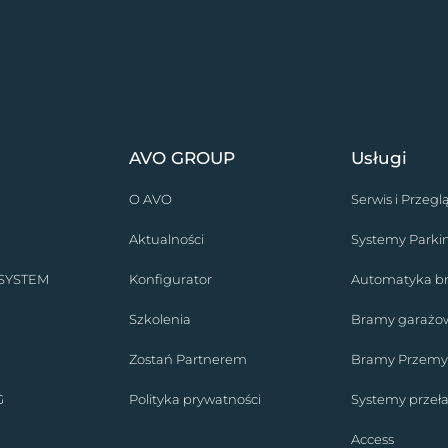
AVO GROUP
Usługi
O AVO
Serwis i Przegl
Aktualności
Systemy Park
 SYSTEM
Konfigurator
Automatyka 
Szkolenia
Bramy garażo
Zostań Partnerem
Bramy Przemy
G
Polityka prywatności
Systemy prze
Access