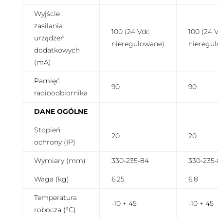
Wyjście
zasilania
100 (24 Vdc
100 (24 
urządzeń
nieregulowane)
nieregu
dodatkowych
(mA)
Pamięć
90
90
radioodbiornika
DANE OGÓLNE
Stopień
20
20
ochrony (IP)
Wymiary (mm)
330-235-84
330-235
Waga (kg)
6,25
6,8
Temperatura
-10 + 45
-10 + 45
robocza (°C)