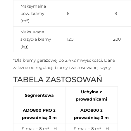
Maksymalna
pow. bramy
8
19
(m²)
Maks. waga
skrzydła bramy
120
200
(kg)
*Dla bramy garażowej do 2,4×2 mwysokości. Dane
zależne od regulacji bramy i zastosowanej szyny
TABELA ZASTOSOWAŃ
Uchylna z
Segmentowa
prowadnicami
ADO800 PRO z
ADO800 z
prowadnicą 3 m
prowadnicą 3 m
S max = 8 m² – H
S max = 8 m² – H