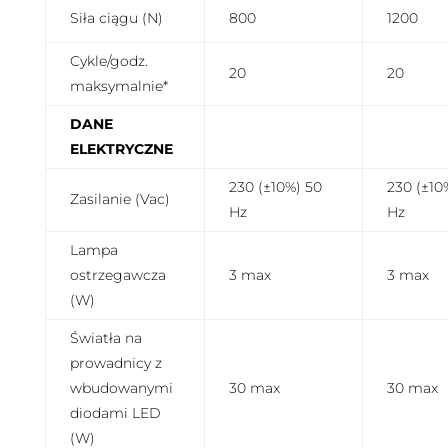
Siła ciągu (N)
800
1200
Cykle/godz.
20
20
maksymalnie*
DANE
ELEKTRYCZNE
230 (±10%) 50
230 (±10
Zasilanie (Vac)
Hz
Hz
Lampa
ostrzegawcza
3 max
3 max
(W)
Światła na
prowadnicy z
wbudowanymi
30 max
30 max
diodami LED
(W)