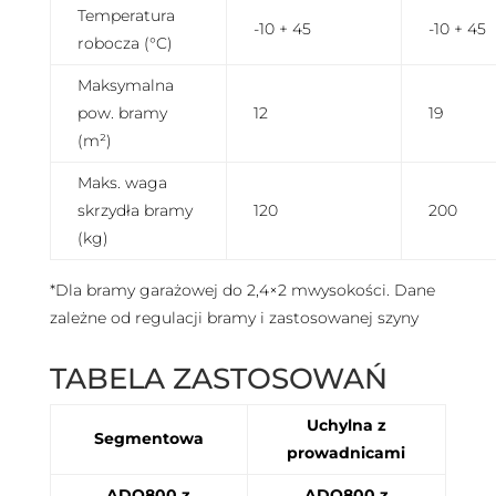
Temperatura
-10 + 45
-10 + 45
robocza (°C)
Maksymalna
pow. bramy
12
19
(m²)
Maks. waga
skrzydła bramy
120
200
(kg)
*Dla bramy garażowej do 2,4×2 mwysokości. Dane
zależne od regulacji bramy i zastosowanej szyny
TABELA ZASTOSOWAŃ
Uchylna z
Segmentowa
prowadnicami
ADO800 z
ADO800 z