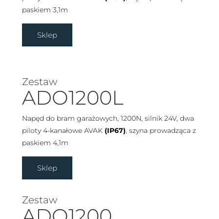
paskiem 3,1m
Sklep
Zestaw
ADO1200L
Napęd do bram garażowych, 1200N, silnik 24V, dwa
piloty 4-kanałowe AVAK
(IP67)
, szyna prowadząca z
paskiem 4,1m
Sklep
Zestaw
ADO1200