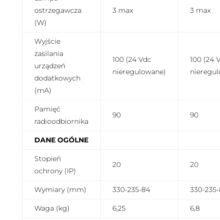
ostrzegawcza
3 max
3 max
(W)
Wyjście
zasilania
100 (24 Vdc
100 (24 
urządzeń
nieregulowane)
nieregu
dodatkowych
(mA)
Pamięć
90
90
radioodbiornika
DANE OGÓLNE
Stopień
20
20
ochrony (IP)
Wymiary (mm)
330-235-84
330-235
Waga (kg)
6,25
6,8