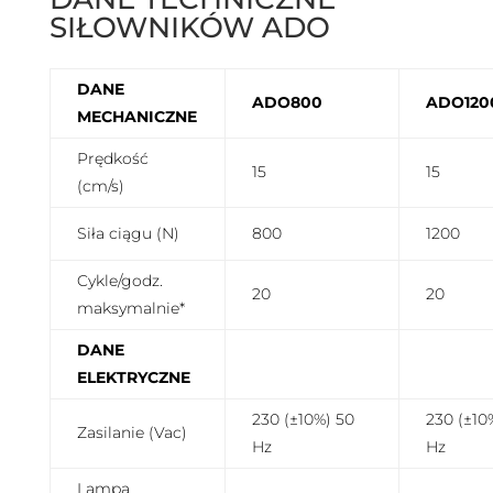
SIŁOWNIKÓW ADO
DANE
ADO800
ADO120
MECHANICZNE
Prędkość
15
15
(cm/s)
Siła ciągu (N)
800
1200
Cykle/godz.
20
20
maksymalnie*
DANE
ELEKTRYCZNE
230 (±10%) 50
230 (±10
Zasilanie (Vac)
Hz
Hz
Lampa