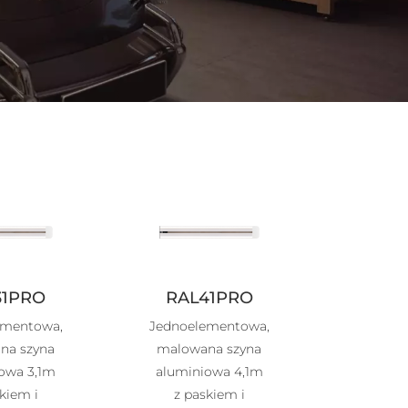
31PRO
RAL41PRO
ementowa,
Jednoelementowa,
na szyna
malowana szyna
owa 3,1m
aluminiowa 4,1m
kiem i
z paskiem i