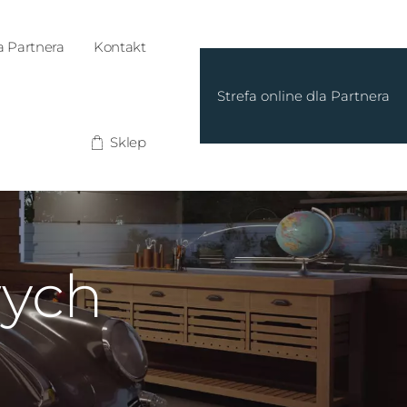
a Partnera
Kontakt
Strefa online dla Partnera
Sklep
wych