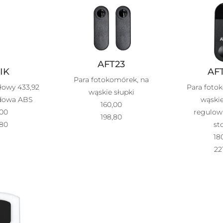
AFT23
IK
AF
Para fotokomórek, na
ałowy 433,92
Para foto
wąskie słupki
dowa ABS
wąskie
160,00
,00
regulow
198,80
,80
st
18
22