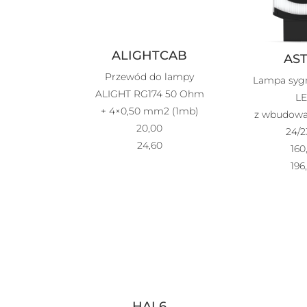
ALIGHTCAB
AS
Przewód do lampy
Lampa sygn
ALIGHT RG174 50 Ohm
L
+ 4×0,50 mm2 (1mb)
z wbudowa
20,00
24/
24,60
160
196
HAL6