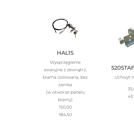
HAL1S
Wysprzęglenie
520STA
awaryjne z zewnątrz,
brama izolowana, bez
Uchwyt 
zamka
35
(w otworze panelu
43
bramy)
150,00
184,50