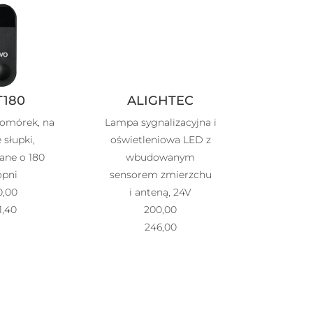
T180
ALIGHTEC
komórek, na
Lampa sygnalizacyjna i
 słupki,
oświetleniowa LED z
ane o 180
wbudowanym
opni
sensorem zmierzchu
0,00
i anteną, 24V
1,40
200,00
246,00