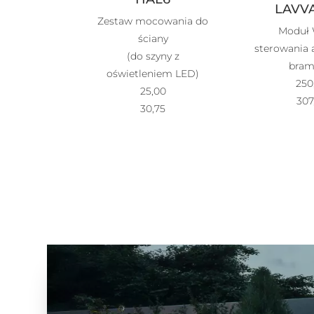
LAVVA
Zestaw mocowania do
Moduł 
ściany
sterowania
(do szyny z
bra
oświetleniem LED)
250
25,00
307
30,75