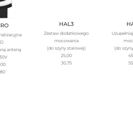
HAL3
H
TRO
Zestaw dodatkowego
Uzupełnia
alizacyjna
mocowania
moc
ED
(do szyny stalowej)
(do szyny
ną anteną
25,00
45
230V
30,75
55
,00
,80