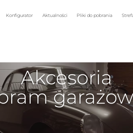
Konfigurator
Aktualności
Pliki do pobrania
Stref
Akcesoria
bram garażo