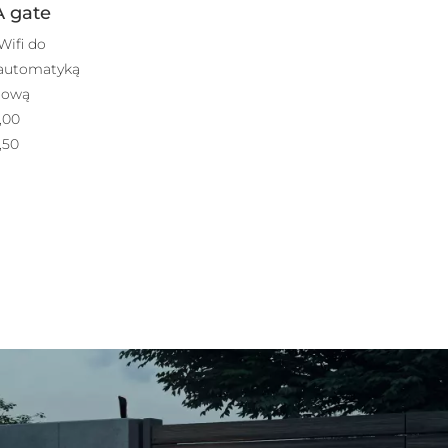
 gate
Wifi do
 automatyką
mową
,00
,50