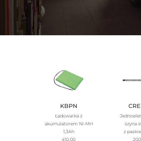
KBPN
CRE
Ładowarka z
Jednoel
akumulatorem Ni-MH
szyna 
1,3Ah
z paski
410,00
200