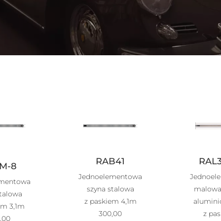
RAB41
RAL
M-8
Jednoelementowa
Jednoel
ementowa
szyna stalowa
malowa
stalowa
z paskiem 4,1m
alumini
em 3,1m
300,00
z pas
,00