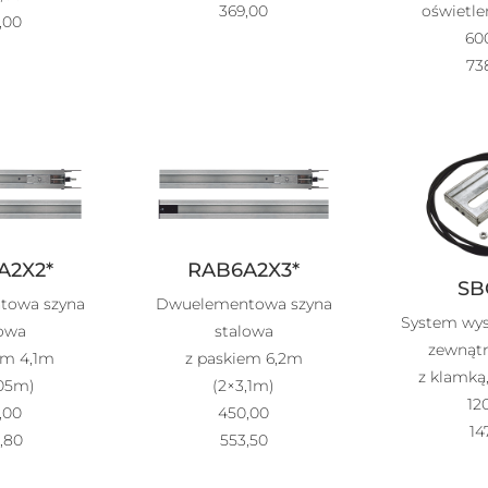
369,00
oświetl
,00
60
73
A2X2*
RAB6A2X3*
SB
towa szyna
Dwuelementowa szyna
System wys
lowa
stalowa
zewnątr
em 4,1m
z paskiem 6,2m
z klamką,
,05m)
(2×3,1m)
12
,00
450,00
14
,80
553,50