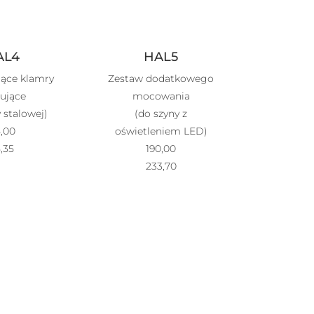
AL4
HAL5
jące klamry
Zestaw dodatkowego
ujące
mocowania
 stalowej)
(do szyny z
,00
oświetleniem LED)
,35
190,00
233,70