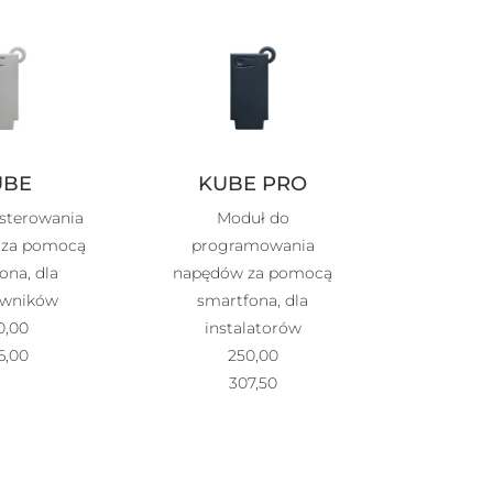
UBE
KUBE PRO
sterowania
Moduł do
 za pomocą
programowania
ona, dla
napędów za pomocą
owników
smartfona, dla
0,00
instalatorów
6,00
250,00
307,50