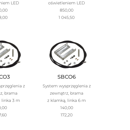
eniem LED
oświetleniem LED
0,00
850,00
8,00
1 045,50
CO3
SBCO6
przęglenia z
System wysprzęglenia z
z, brama
zewnątrz, brama
 linka 3 m
z klamką, linka 6 m
0,00
140,00
7,60
172,20