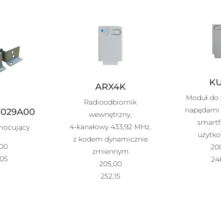
K
ARX4K
Moduł do 
Radioodbiornik
napędami
F029A00
wewnętrzny,
smartf
4-kanałowy 433,92 MHz,
mocujący
użytk
z kodem dynamicznie
,00
20
zmiennym
,05
24
205,00
252,15