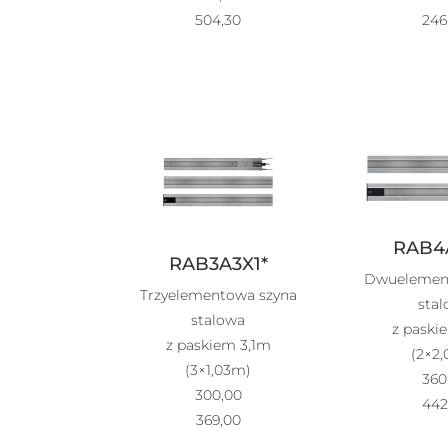
504,30
246
RAB4
RAB3A3X1*
Dwuelemen
Trzyelementowa szyna
sta
stalowa
z paski
z paskiem 3,1m
(2×2
(3×1,03m)
360
300,00
442
369,00