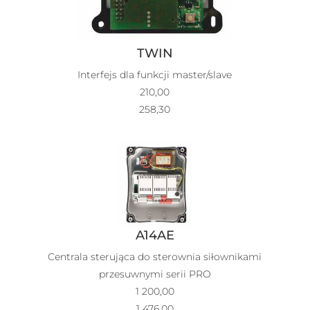
TWIN
Interfejs dla funkcji master/slave
210,00
258,30
A14AE
Centrala sterująca do sterownia siłownikami
przesuwnymi serii PRO
1 200,00
1 476,00