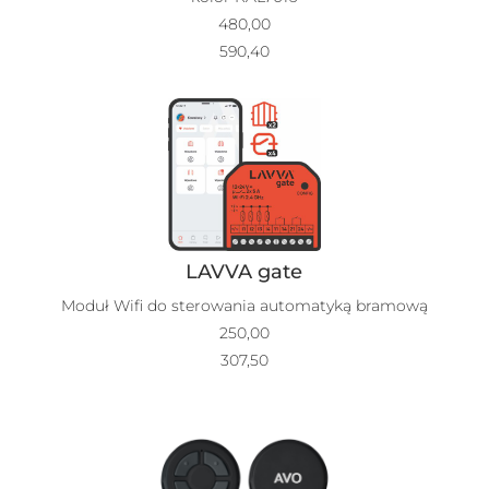
480,00
590,40
LAVVA gate
Moduł Wifi do sterowania automatyką bramową
250,00
307,50