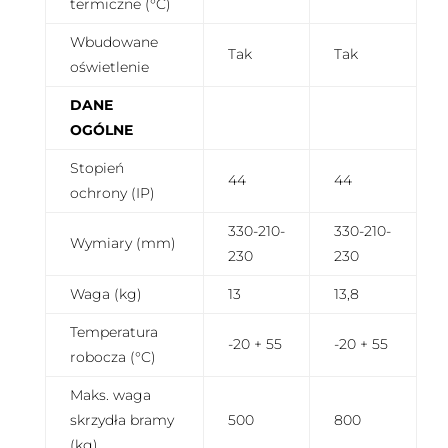
termiczne (°C)
Wbudowane
Tak
Tak
oświetlenie
DANE
OGÓLNE
Stopień
44
44
ochrony (IP)
330-210-
330-210-
Wymiary (mm)
230
230
Waga (kg)
13
13,8
Temperatura
-20 + 55
-20 + 55
robocza (°C)
Maks. waga
skrzydła bramy
500
800
(kg)