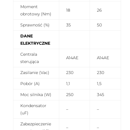
Moment
18
26
obrotowy (Nm)
Sprawność (%)
35
50
DANE
ELEKTRYCZNE
Centrala
A14AE
A14AE
sterująca
Zasilanie (Vac)
230
230
Pobór (A)
1,1
1,5
Moc silnika (W)
250
345
Kondensator
–
–
(uF)
Zabezpieczenie
–
–