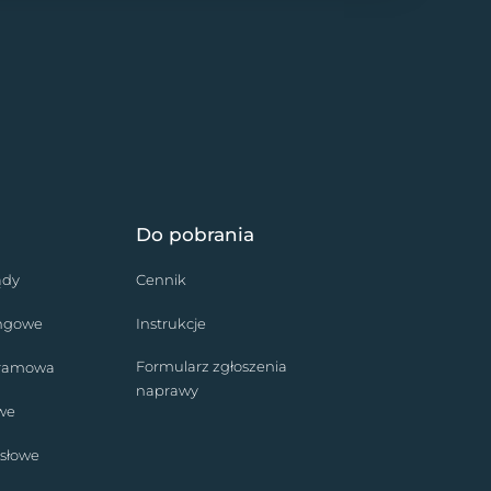
Do pobrania
ądy
Cennik
ingowe
Instrukcje
Formularz zgłoszenia
bramowa
naprawy
we
słowe