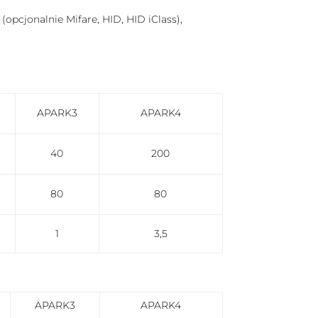
pcjonalnie Mifare, HID, HID iClass),
APARK3
APARK4
40
200
80
80
1
3,5
APARK3
APARK4