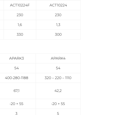
ACT10224F
ACT10224
230
230
1,6
1,3
330
300
APARK3
APARK4
54
54
400-280-1188
320 – 220 – 1110
67,1
42,2
-20 + 55
-20 + 55
3
5