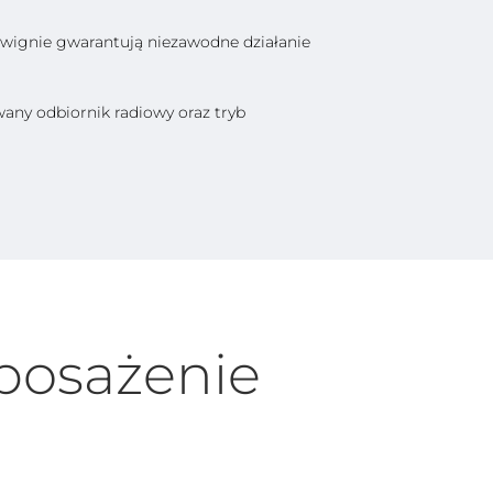
źwignie gwarantują niezawodne działanie
ny odbiornik radiowy oraz tryb
posażenie