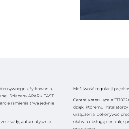
intensywnego użytkowania,
Możliwość regulacji prędkoś
icznej. Szlabany APARK FAST
Centrala sterująca ACT102
warcie ramienia trwa jedynie
dzięki któremu instalatorz
urządzenia, dokonywać precy
rzeszkody, automatycznie
ułatwia obsługę centrali, spr
przystępna.