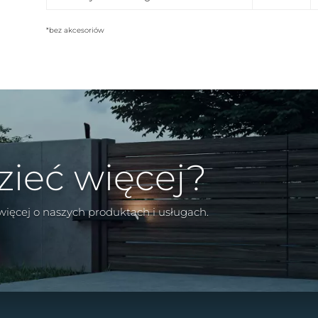
*bez akcesoriów
zieć więcej?
 więcej o naszych produktach i usługach.