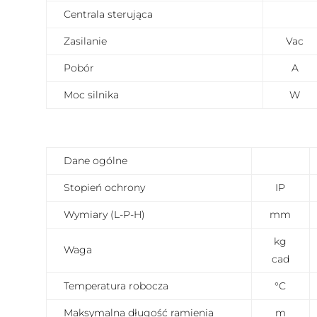
Centrala sterująca
Zasilanie
Vac
Pobór
A
Moc silnika
W
Dane ogólne
Stopień ochrony
IP
Wymiary (L-P-H)
mm
kg
Waga
cad
Temperatura robocza
°C
Maksymalna długość ramienia
m