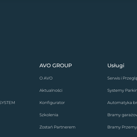
AVO GROUP
Usługi
O AVO
Serwis i Przegl
Aktualności
Systemy Park
 SYSTEM
Konfigurator
Automatyka 
Szkolenia
Bramy garażo
Zostań Partnerem
Bramy Przemy