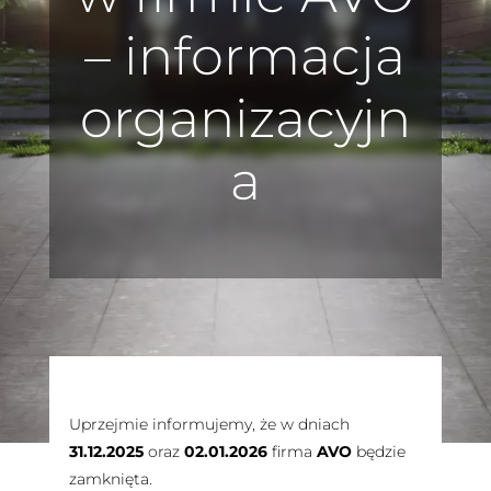
– informacja
organizacyjn
a
Uprzejmie informujemy, że w dniach
31.12.2025
oraz
02.01.2026
firma
AVO
będzie
zamknięta.