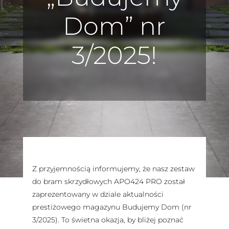
Dom” nr
3/2025!
Z przyjemnością informujemy, że nasz zestaw
do bram skrzydłowych APO424 PRO został
zaprezentowany w dziale aktualności
prestiżowego magazynu Budujemy Dom (nr
3/2025). To świetna okazja, by bliżej poznać