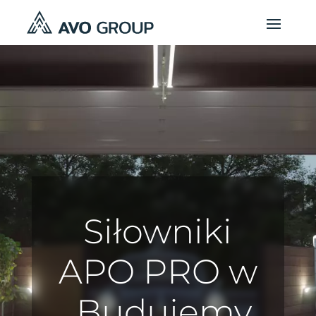
Siłowniki
APO PRO w
„Budujemy